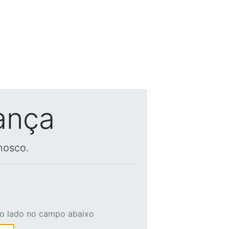
ança
nosco.
ao lado no campo abaixo