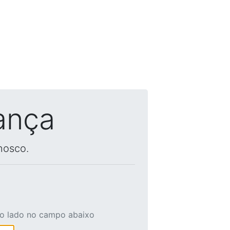
ança
nosco.
ao lado no campo abaixo