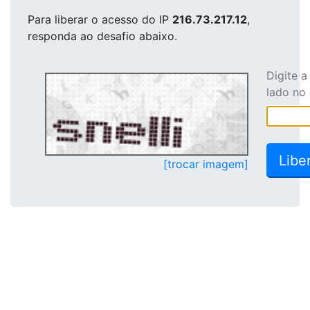
Para liberar o acesso
do IP
216.73.217.12
,
responda ao desafio abaixo.
Digite 
lado no
[trocar imagem]