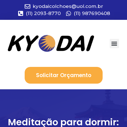
kyodaicolchoes@uol.com.br
(11) 2093-8770
(11) 987690408
Quem Somo
Solicitar Orçamento
Meditação para dormir: