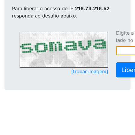
Para liberar o acesso
do IP
216.73.216.52
,
responda ao desafio abaixo.
Digite 
lado no
[trocar imagem]