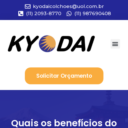
kyodaicolchoes@uol.com.br
(11) 2093-8770
(11) 987690408
Quem Somo
Solicitar Orçamento
Quais os benefícios do