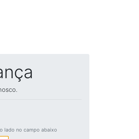
ança
nosco.
ao lado no campo abaixo