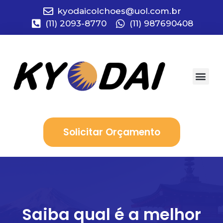
kyodaicolchoes@uol.com.br
(11) 2093-8770
(11) 987690408
Quem Somo
Solicitar Orçamento
Saiba qual é a melhor